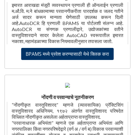
इमारत आराखडा मंजूरी व्यवस्थापन प्रणाली ही ऑनलाईन प्रणाली
म.औ.वि. म.ने बांधकामाच्या परवानगीकरीता पारदर्शक व जलद गतीने
अर्ज सादर करून मान्यता घेणेसाठी उपलब्ध करून दिली
आहे.AutoDCR हि प्रणाली BPAMS या पोर्टलशी संलग्न आहे.
AutoDCR या संगणक प्रणालीद्वारे, उद्योजकांच्या वतीने
वास्तुविशारदाने सादर केलेला AutoCAD स्वरूपातील इमारत
नकाशा, महामंडळाच्या विकास नियमावलीनुसार तपासला जातो.
BPAMS मध्ये प्रवेश करण्यासाठी येथे क्लिक करा
नोंदणी व परवान्याचे नूतनीकरण
“नोंदणीकृत वास्तुविशारद” म्हणजे (व्यावसायिक) प्रॅक्टिसिंग
वास्तुविशारद अधिनियम, १९७२ अंतर्गत वास्तुविशारद परिषदेत
विधिवत नोंदणीकृत असलेला अर्हताप्राप्त वास्तुविशारद.
“परवानाधारक अभियंता” म्हणजे एक अर्हताप्राप्त अभियंता आणि
नगरपालिका किंवा नगरपरिषदेद्वारे (वर्ग अ / वर्ग ब) विकास परवान्याशी
संबंधित इमारतींच्या योजना व दस्तावेज स्वाक्षरी करण्यासाठी