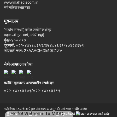
www.mahadiscom.in
सर्व संकेत स्थळ पहा
मुख्यालय
"उद्योग सारथी", मरोळ उद्योगिक क्षेत्र,
महाकाली गुफा मार्ग, अंधेरी (पूर्व)
मुंबई-४०० ०९३
दूरध्वनी: ०२२-४७४८८३१२/४७४८४६९९/४७४८४६७९
जीएसटी नंबर: 27AAACM3560C1ZV
येथे आम्हाला शोधा
मऔविम मुख्यालय आपत्कालीन संपर्क क्र.
०२२-४७४८४६७९/०२२-४७४८४६९९
मऔविमहामंडळाचे अधिकृत संकेतस्थळ असून © सर्व हक्क राखीव आहेत
Hello! Welcome to MIDC.
आजच्या
एकूण भेटी:
हे पृष्ठ शेवटचे अद्ययावत करण्यात आले आहे: