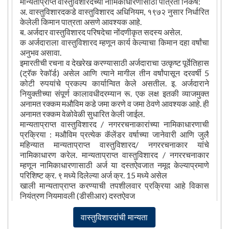
मान्यताप्राप्त वास्तुविशारदच्या नामिकाधारणासाठी पात्रता निकष:
अ. वास्तुविशारदकडे वास्तुविशारद अधिनियम, १९७२ नुसार निर्धारित
केलेली किमान पात्रता असणे आवश्यक आहे.
ब. अर्जदार वास्तुविशारद परिषदेचा नोंदणीकृत सदस्य असेल.
क अर्जदाराला वास्तुविशारद म्हणून कार्य केल्याचा किमान दहा वर्षांचा
अनुभव असावा.
इमारतीची रचना व देखरेख करण्यासाठी अर्जदाराचा उत्कृष्ट पूर्वेतिहास
(ट्रॅक रेकॉर्ड) असेल आणि त्याने मागील तीन वर्षांपासून दरवर्षी 5
कोटी रुपयांचे प्रकल्प कार्यान्वित केले असतील. इ. अर्जदाराने
नियुक्तीच्या संपूर्ण कालावधीदरम्यान रू. एक लक्ष इतकी व्याजमुक्त
अनामत रक्कम मऔविम कडे जमा करणे व जमा ठेवणे आवश्यक आहे. ही
अनामत रक्कम वेळोवेळी सुधारित केली जाईल.
मान्यताप्राप्त वास्तुविशारद / नगररचनाकारांच्या नामिकाधारणाची
प्रक्रिया : मऔविम प्रत्येक कॅलेंडर वर्षाच्या जानेवारी आणि जुलै
महिन्यात मान्यताप्राप्त वास्तुविशारद/ नगररचनाकार यांचे
नामिकाधारण करेल. मान्यताप्राप्त वास्तुविशारद / नगररचनाकार
म्हणून नामिकाधारणासाठी अर्ज या दस्तऐवजात नमूद केल्याप्रमाणे
परिशिष्ट क्र. ९ मध्ये दिलेल्या अर्ज क्र. 15 मध्ये असेल
खाली मान्यताप्राप्त करण्याची तपशीलवार प्रक्रिया आहे विकास
नियंत्रण नियमावली (डीसीआर) दस्तऐवज
वास्तुविशारदांची मान्यता